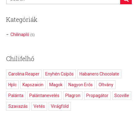
Kategóriák
Chilinapló
(5)
Chilifelhő
Carolina Reaper
Enyhén Csípős
Habanero Chocolate
Hplc
Kapszaicin
Magok
Nagyon Erős
Oltvány
Palánta
Palántanevelés
Plagron
Propagátor
Scoville
Szavazás
Vetés
Virágföld