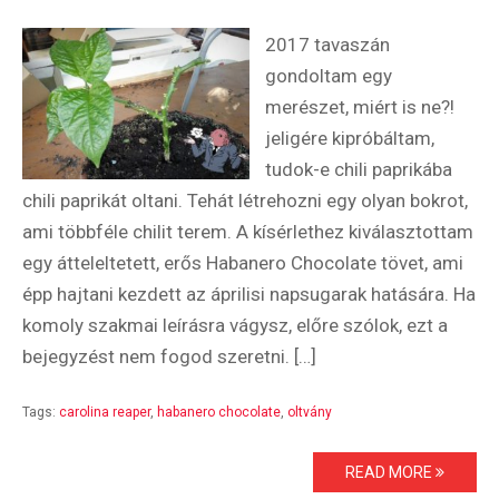
2017 tavaszán
gondoltam egy
merészet, miért is ne?!
jeligére kipróbáltam,
tudok-e chili paprikába
chili paprikát oltani. Tehát létrehozni egy olyan bokrot,
ami többféle chilit terem. A kísérlethez kiválasztottam
egy átteleltetett, erős Habanero Chocolate tövet, ami
épp hajtani kezdett az áprilisi napsugarak hatására. Ha
komoly szakmai leírásra vágysz, előre szólok, ezt a
bejegyzést nem fogod szeretni. […]
Tags:
carolina reaper
,
habanero chocolate
,
oltvány
READ MORE