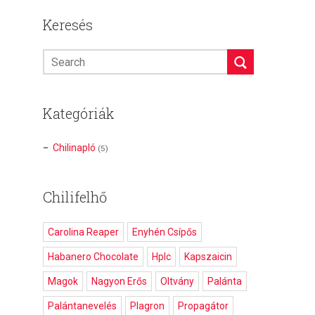
Keresés
Kategóriák
Chilinapló
(5)
Chilifelhő
Carolina Reaper
Enyhén Csípős
Habanero Chocolate
Hplc
Kapszaicin
Magok
Nagyon Erős
Oltvány
Palánta
Palántanevelés
Plagron
Propagátor