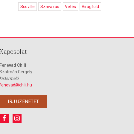
Scoville
Szavazás
Vetés
Virágföld
Kapcsolat
Fenevad Chili
Szatmári Gergely
kistermelő
fenevad@chili.hu
ÍRJ ÜZENETET