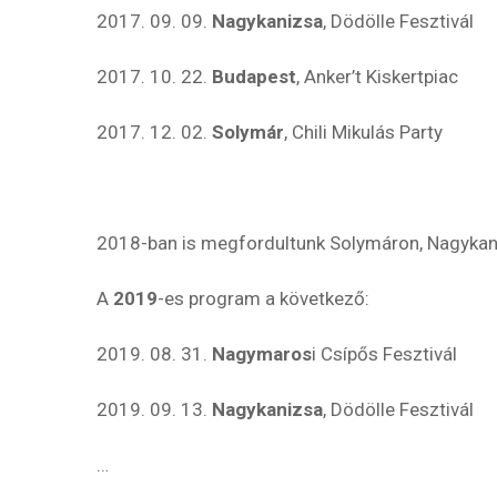
2017. 09. 09.
Nagykanizsa
, Dödölle Fesztivál
2017. 10. 22.
Budapest
, Anker’t Kiskertpiac
2017. 12. 02.
Solymár
, Chili Mikulás Party
2018-ban is megfordultunk Solymáron, Nagykan
A
2019
-es program a következő:
2019. 08. 31.
Nagymaros
i Csípős Fesztivál
2019. 09. 13.
Nagykanizsa
, Dödölle Fesztivál
…